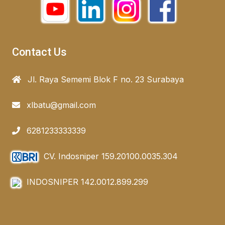
Contact Us
Jl. Raya Sememi Blok F no. 23 Surabaya
xlbatu@gmail.com
6281233333339
CV. Indosniper 159.20100.0035.304
INDOSNIPER 142.0012.899.299